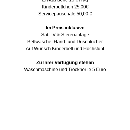
Kinderbettchen 25,00€
Servicepauschale 50,00 €
Im Preis inklusive
Sat-TV & Stereoanlage
Bettwäsche, Hand- und Duschtücher
Auf Wunsch Kinderbett und Hochstuhl
Zu Ihrer Verfügung stehen
Waschmaschine und Trockner je 5 Euro
Viele Spielgeräte, Bolzplatz und Basketballkorb
Überdachter Freisitz mit Tischtennisplatte und Tischkicker
Parkplätze am Hof
Kostenloser WLAN-Hotspot
Zusätzlich bieten wir eine Auswahl verschiedener Getränke
an.